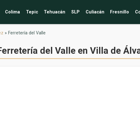
Colima
Tepic
Tehuacán
SLP
Culiacán
Fresnillo
Co
ez
»
Ferretería del Valle
Ferretería del Valle en Villa de Álv