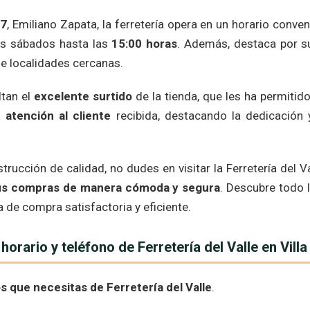
47
, Emiliano Zapata, la ferretería opera en un horario conv
los sábados hasta las
15:00 horas
. Además, destaca por su
de localidades cercanas.
ltan el
excelente surtido
de la tienda, que les ha permitid
a
atención al cliente
recibida, destacando la dedicación 
rucción de calidad, no dudes en visitar la Ferretería del Va
r tus compras de manera cómoda y segura
. Descubre todo 
a de compra satisfactoria y eficiente.
horario y teléfono de Ferretería del Valle en Vill
s que necesitas de Ferretería del Valle
.