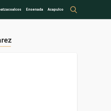
atzacoalcos
Ensenada
Acapulco
arez