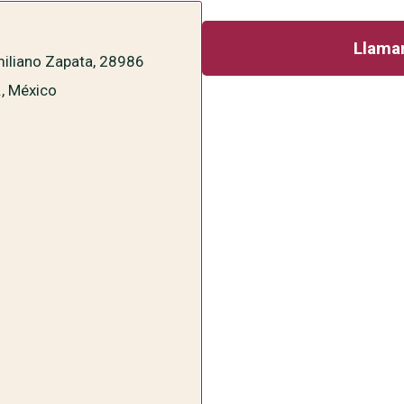
Llamar
miliano Zapata, 28986
., México