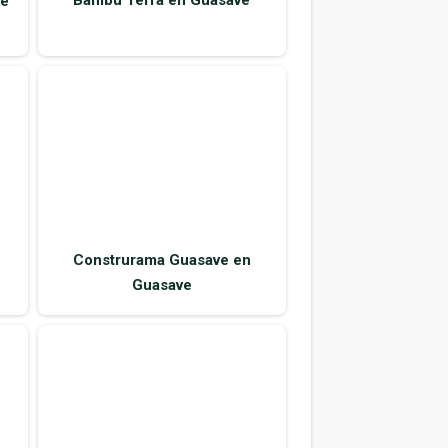
ve
Construrama Guasave en
Guasave
ve
Ferrechapo en Guasave