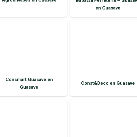
Babatsa Ferretería – Guasa
en Guasave
Const&Deco en Guasave
Consmart Guasave en
Guasave
El Relojh Ferretero en
Fareli Ferreterías en Guasa
Guasave