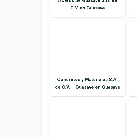
Aceros de Guasave S.A. de
C.V. en Guasave
Concretos y Materiales S.A.
de C.V. – Guasave en Guasave
Do It Center Guasave en
Guasave