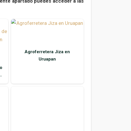
iente apartado puedes acceder a las
Agroferretera Jiza en
Uruapan
po
z
Construcción y
n
Ferremateriales en Uruapan