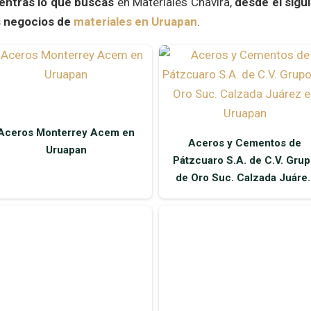
uentras lo que buscas
en Materiales Chavira,
desde el sigu
s negocios de
materiales en Uruapan
.
Aceros Monterrey Acem en
Aceros y Cementos de
Uruapan
Pátzcuaro S.A. de C.V. Gru
de Oro Suc. Calzada Juáre
en Uruapan
Centro de Distribución
Caseton y Panel W de
Multimarca Upn en Uruapa
Michoacán, Casetón y